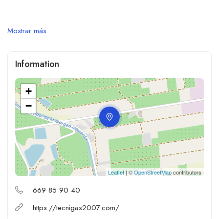
Mostrar más
Information
+
−
Leaflet
| ©
OpenStreetMap
contributors
669 85 90 40
https://tecnigas2007.com/