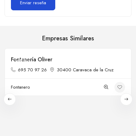
Empresas Similares
Fontanería Oliver
Cerrado
695 70 97 26
30400 Caravaca de la Cruz
Fontanero