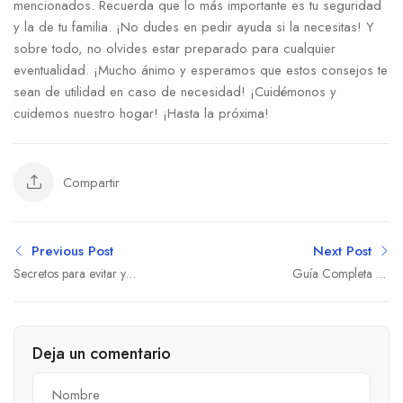
mencionados. Recuerda que lo más importante⁢ es ⁤tu seguridad⁢
y la de tu familia. ¡No dudes en pedir ayuda si la necesitas! Y
sobre todo, no olvides estar preparado para cualquier
eventualidad. ¡Mucho ánimo y ‌esperamos que⁢ estos consejos te
sean de utilidad en caso ⁣de necesidad!​ ¡Cuidémonos y
cuidemos nuestro hogar! ¡Hasta la próxima!
Compartir
Previous Post
Next Post
Secretos para evitar y
Guía Completa de
arreglar fugas de agua en
Servicios del Hogar:
casa
Fontanería, Carpintería y
Electricidad
Deja un comentario