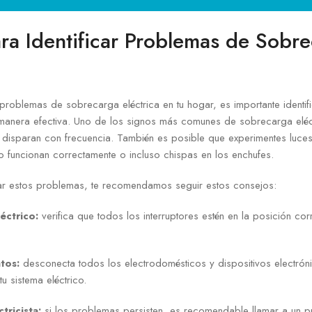
ra Identificar Problemas de Sobr
problemas de sobrecarga eléctrica en tu hogar, es importante identif
manera efectiva. Uno de los signos más comunes de sobrecarga eléc
e disparan con frecuencia. También es posible que experimentes luce
 funcionan correctamente o incluso chispas en los enchufes.
nar estos problemas, te recomendamos seguir estos consejos:
éctrico:
verifica que todos los interruptores estén en la posición co
tos:
desconecta todos los electrodomésticos y dispositivos electrón
tu sistema eléctrico.
tricista:
si los problemas persisten, es recomendable llamar a un p