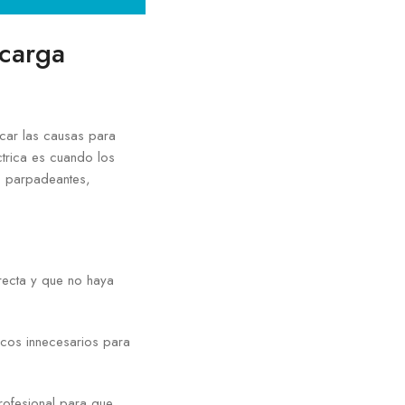
ecarga
icar las causas para
trica es cuando los
s parpadeantes,
rrecta y que no haya
icos innecesarios para
rofesional para que