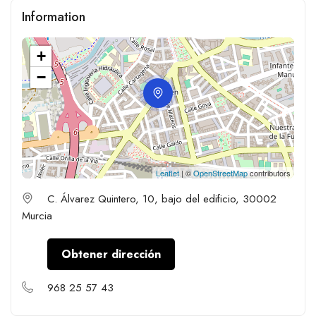
Information
+
−
Leaflet
| ©
OpenStreetMap
contributors
C. Álvarez Quintero, 10, bajo del edificio, 30002
Murcia
Obtener dirección
968 25 57 43