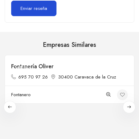
Empresas Similares
Fontanería Oliver
Cerrado
695 70 97 26
30400 Caravaca de la Cruz
Fontanero