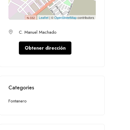
Leaflet
| ©
OpenStreetMap
contributors
C. Manuel Machado
Obtener dirección
Categories
Fontanero