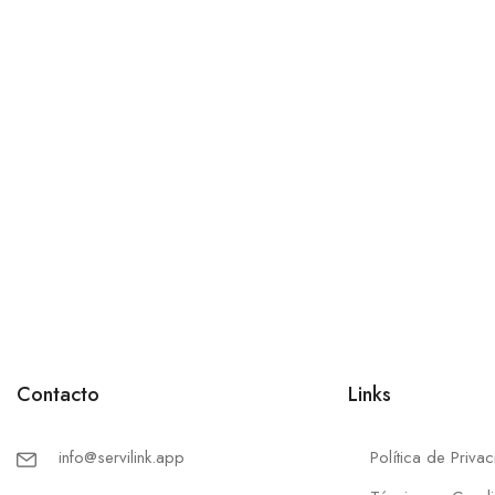
Contacto
Links
info@servilink.app
Política de Priva