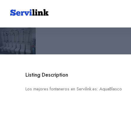
AquaBlasco
645 19 66 34
03201 Elche
Listing Description
Los mejores fontaneros en Servilink.es: AquaBlasco