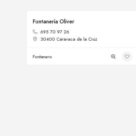
Fontanería Oliver
Cerrado
695 70 97 26
30400 Caravaca de la Cruz
Fontanero