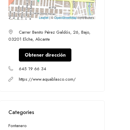
Leaflet
| ©
OpenStreetMap
contributors
Carrer Benito Pérez Galdós, 26, Bajo,
03201 Elche, Alicante
Obtener dirección
645 19 66 34
https://www.aquablasco.com/
Categories
Fontanero