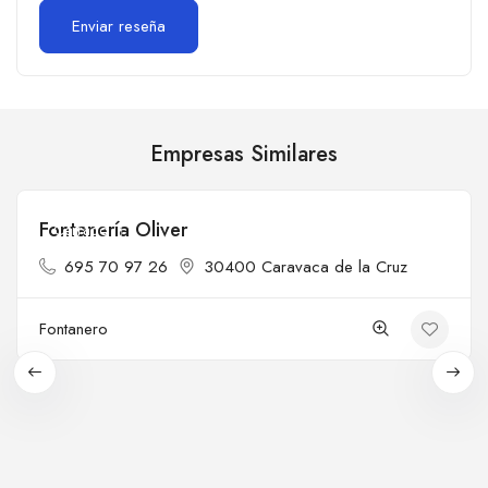
Empresas Similares
Fontanería Oliver
Cerrado
695 70 97 26
30400 Caravaca de la Cruz
Fontanero