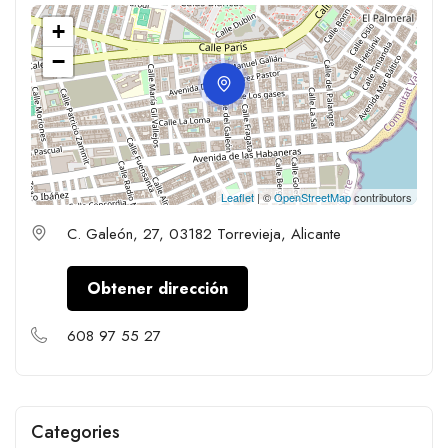
+
−
Leaflet
| ©
OpenStreetMap
contributors
C. Galeón, 27, 03182 Torrevieja, Alicante
Obtener dirección
608 97 55 27
Categories