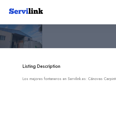
Cánovas Carpintería
636 83 03 39
30161 Llano de Brujas
Listing Description
Los mejores fontaneros en Servilink.es: Cánovas Carpint