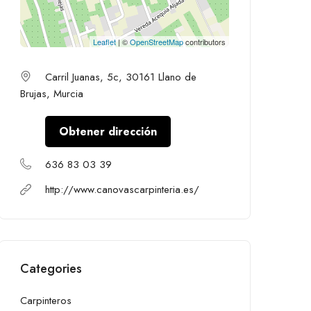
Leaflet
| ©
OpenStreetMap
contributors
Carril Juanas, 5c, 30161 Llano de
Brujas, Murcia
Obtener dirección
636 83 03 39
http://www.canovascarpinteria.es/
Categories
Carpinteros