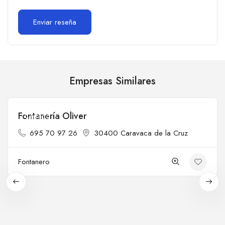
Empresas Similares
Fontanería Oliver
Cerrado
695 70 97 26
30400 Caravaca de la Cruz
Fontanero