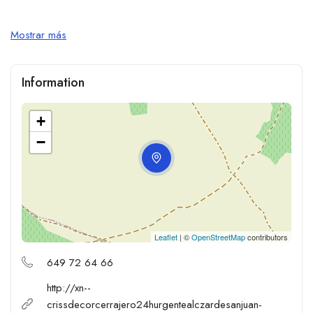
Mostrar más
Information
+
−
Leaflet
| ©
OpenStreetMap
contributors
649 72 64 66
http://xn--
crissdecorcerrajero24hurgentealczardesanjuan-