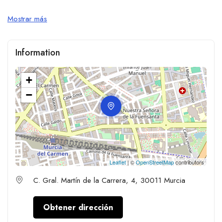
Mostrar más
Information
+
−
Leaflet
| ©
OpenStreetMap
contributors
C. Gral. Martín de la Carrera, 4, 30011 Murcia
Obtener dirección