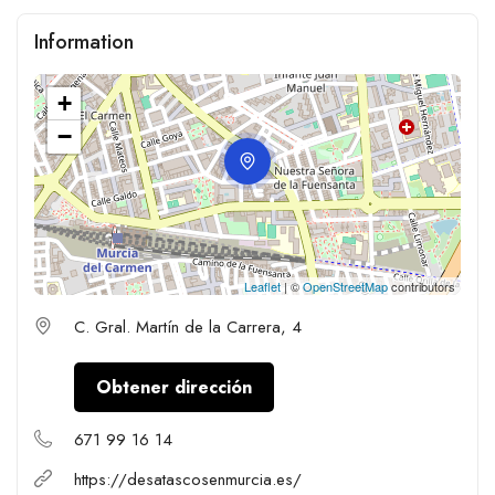
Information
+
−
Leaflet
| ©
OpenStreetMap
contributors
C. Gral. Martín de la Carrera, 4
Obtener dirección
671 99 16 14
https://desatascosenmurcia.es/