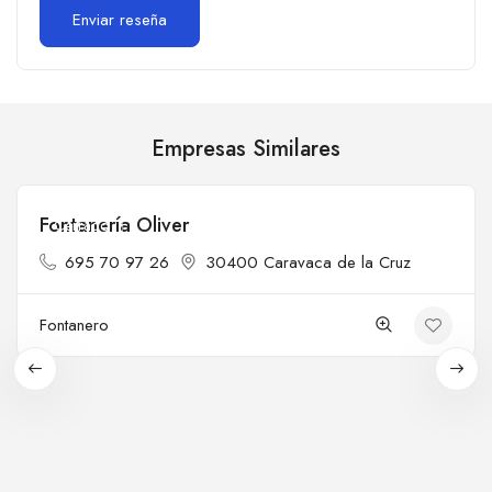
Empresas Similares
Fontanería Oliver
Cerrado
695 70 97 26
30400 Caravaca de la Cruz
Fontanero