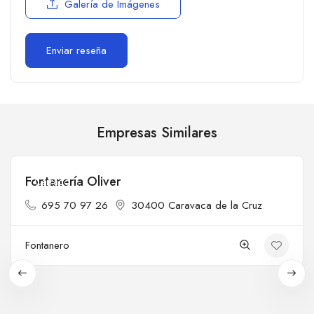
Galería de Imágenes
Empresas Similares
Fontanería Oliver
Cerrado
695 70 97 26
30400 Caravaca de la Cruz
Fontanero