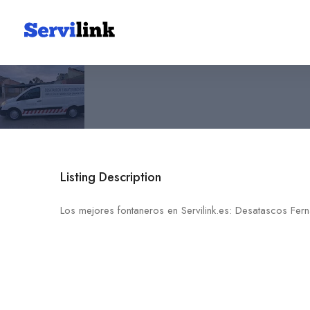
Desatascos Fernando
601 52 65 06
30509 Finca Maximino
Listing Description
Los mejores fontaneros en Servilink.es: Desatascos Fer