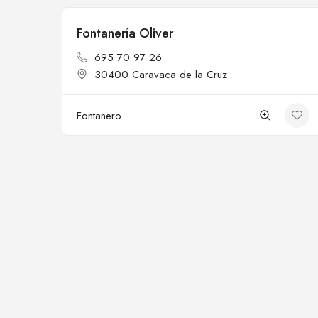
Fontanería Oliver
Cerrado
695 70 97 26
30400 Caravaca de la Cruz
Fontanero