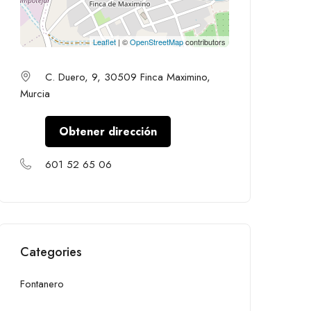
Leaflet
| ©
OpenStreetMap
contributors
C. Duero, 9, 30509 Finca Maximino,
Murcia
Obtener dirección
601 52 65 06
Categories
Fontanero