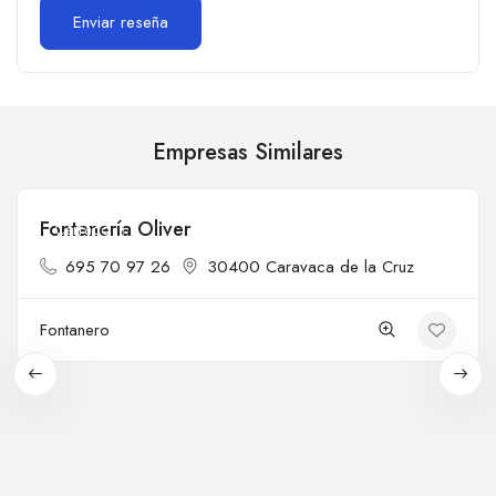
Empresas Similares
Fontanería Oliver
Cerrado
695 70 97 26
30400 Caravaca de la Cruz
Fontanero