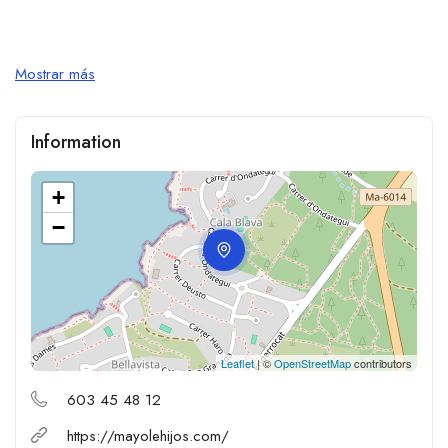
Mostrar más
Information
+
−
Leaflet
| ©
OpenStreetMap
contributors
603 45 48 12
https://mayolehijos.com/