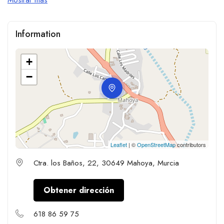
Information
+
−
Leaflet
| ©
OpenStreetMap
contributors
Ctra. los Baños, 22, 30649 Mahoya, Murcia
Obtener dirección
618 86 59 75