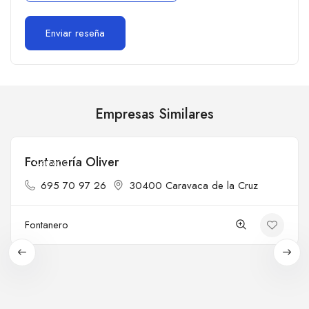
Empresas Similares
Fontanería Oliver
Cerrado
695 70 97 26
30400 Caravaca de la Cruz
Fontanero