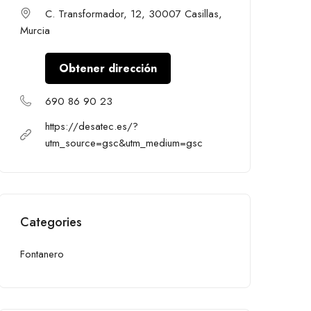
C. Transformador, 12, 30007 Casillas,
Murcia
Obtener dirección
690 86 90 23
https://desatec.es/?
utm_source=gsc&utm_medium=gsc
Categories
Fontanero