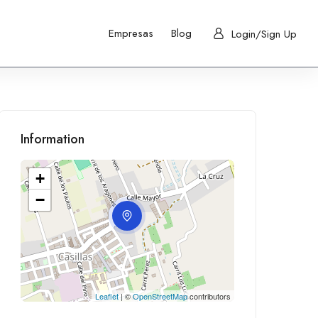
Guardar
Enviar reseña
Empresas
Blog
Login/Sign Up
Information
+
−
Leaflet
| ©
OpenStreetMap
contributors