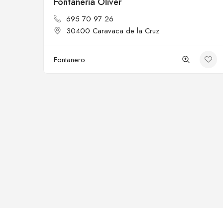
Fontanería Oliver
Cerrado
695 70 97 26
30400 Caravaca de la Cruz
Fontanero