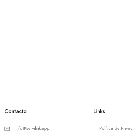
Contacto
Links
info@servilink.app
Política de Priva