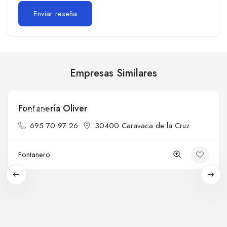
Empresas Similares
Fontanería Oliver
Cerrado
695 70 97 26
30400 Caravaca de la Cruz
Fontanero