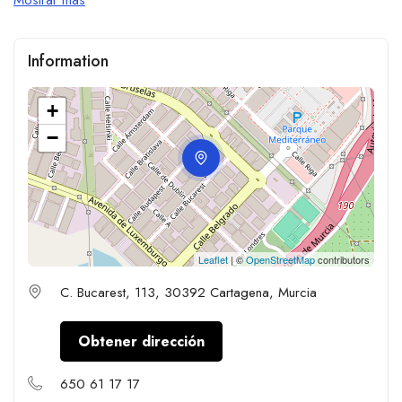
Information
+
−
Leaflet
| ©
OpenStreetMap
contributors
C. Bucarest, 113, 30392 Cartagena, Murcia
Obtener dirección
650 61 17 17