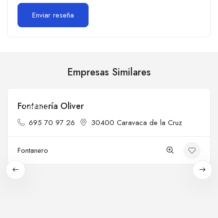
Empresas Similares
Fontanería Oliver
Cerrado
695 70 97 26
30400 Caravaca de la Cruz
Fontanero