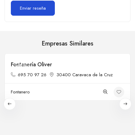
Empresas Similares
Fontanería Oliver
Cerrado
695 70 97 26
30400 Caravaca de la Cruz
Fontanero