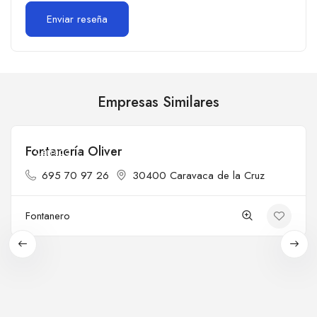
Empresas Similares
Fontanería Oliver
Cerrado
695 70 97 26
30400 Caravaca de la Cruz
Fontanero