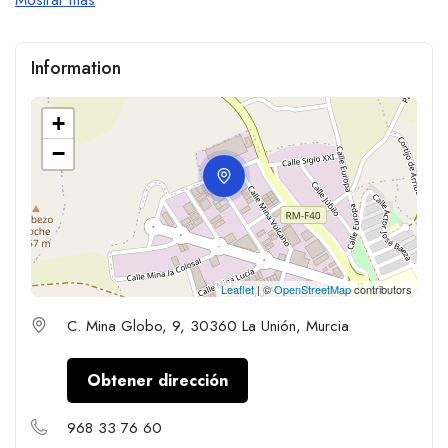
Information
+
−
Leaflet
| ©
OpenStreetMap
contributors
C. Mina Globo, 9, 30360 La Unión, Murcia
Obtener dirección
968 33 76 60