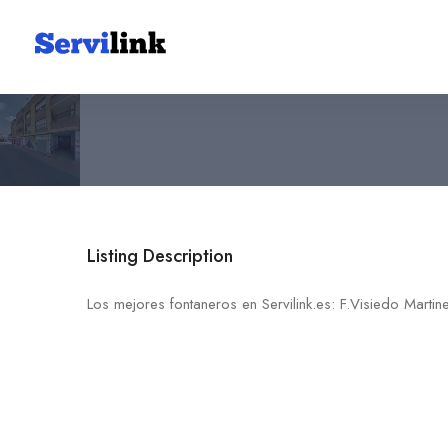
F.Visiedo Martinez Y Orto 
30730 San Javier
Listing Description
Los mejores fontaneros en Servilink.es: F.Visiedo Marti