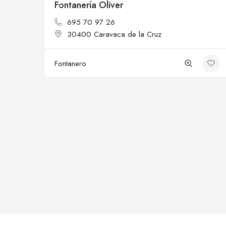
Fontanería Oliver
Cerrado
695 70 97 26
30400 Caravaca de la Cruz
Fontanero