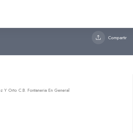
C.B. Fontaneria En General
Compartir
nez Y Orto C.B. Fontaneria En General