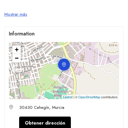
Mostrar más
Information
+
−
Leaflet
| ©
OpenStreetMap
contributors
30430 Cehegín, Murcia
Obtener dirección