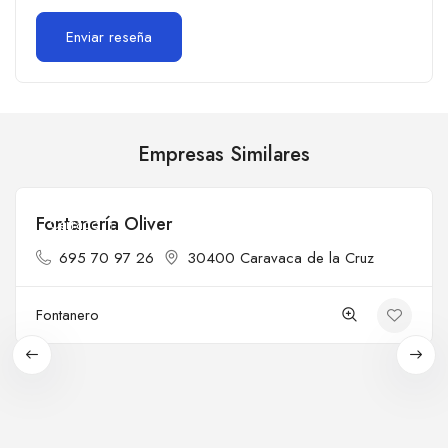
Empresas Similares
Fontanería Oliver
Cerrado
695 70 97 26
30400 Caravaca de la Cruz
Fontanero