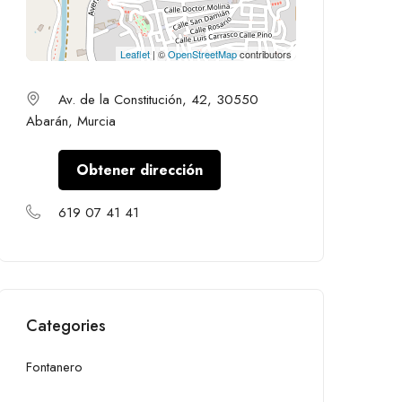
Leaflet
| ©
OpenStreetMap
contributors
Av. de la Constitución, 42, 30550
Abarán, Murcia
Obtener dirección
619 07 41 41
Categories
Fontanero