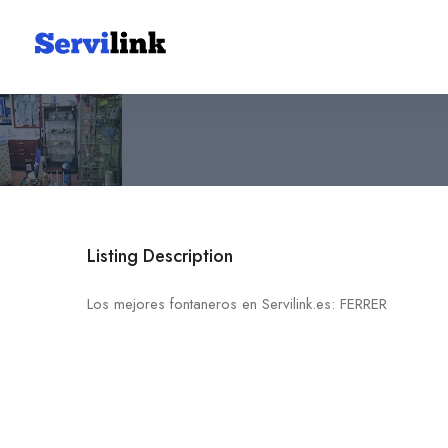
FERRER
619 07 41 41
30550 Abarán
Listing Description
Los mejores fontaneros en Servilink.es: FERRER