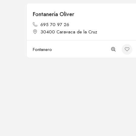
Fontanería Oliver
Cerrado
695 70 97 26
30400 Caravaca de la Cruz
Fontanero