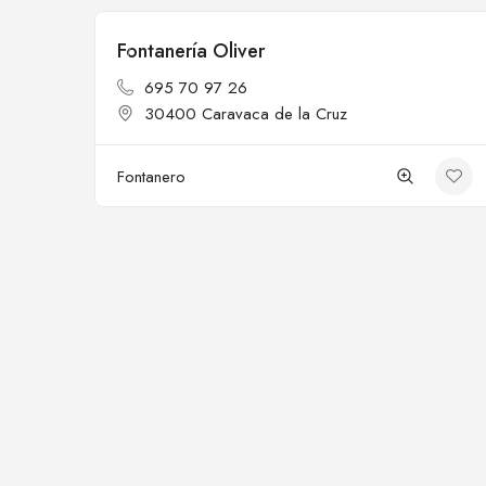
Fontanería Oliver
Cerrado
695 70 97 26
30400 Caravaca de la Cruz
Fontanero