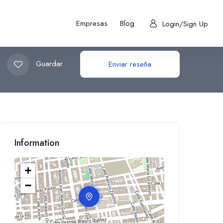
Empresas
Blog
Login/Sign Up
Guardar
Enviar reseña
Information
+
−