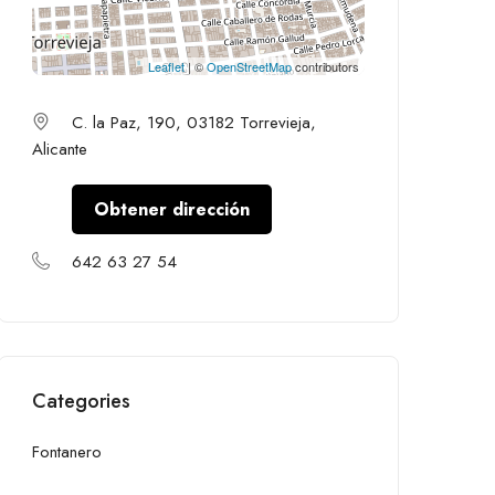
Leaflet
| ©
OpenStreetMap
contributors
C. la Paz, 190, 03182 Torrevieja,
Alicante
Obtener dirección
642 63 27 54
Categories
Fontanero