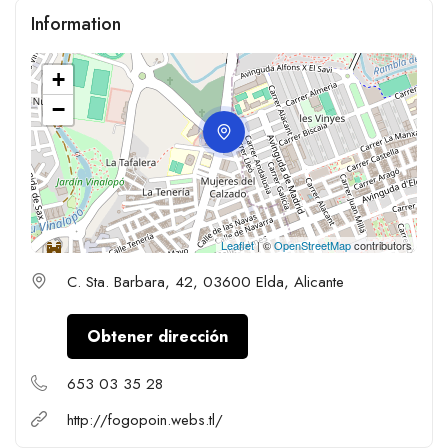
Information
+
−
Leaflet
| ©
OpenStreetMap
contributors
C. Sta. Barbara, 42, 03600 Elda, Alicante
Obtener dirección
653 03 35 28
http://fogopoin.webs.tl/