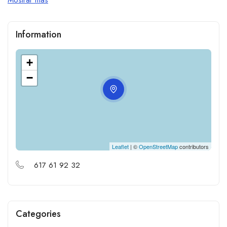
Information
+
−
Leaflet
| ©
OpenStreetMap
contributors
617 61 92 32
Categories