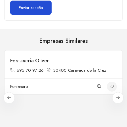
Empresas Similares
Fontanería Oliver
Cerrado
695 70 97 26
30400 Caravaca de la Cruz
Fontanero