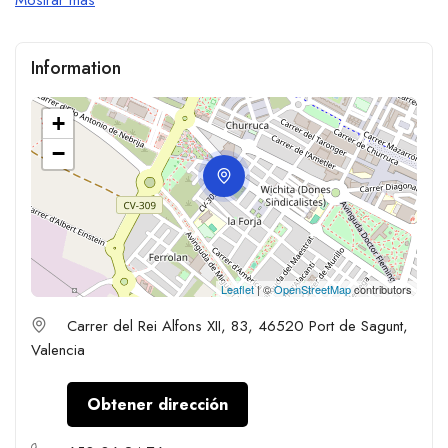
Information
+
−
Leaflet
| ©
OpenStreetMap
contributors
Carrer del Rei Alfons XII, 83, 46520 Port de Sagunt,
Valencia
Obtener dirección