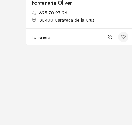
Fontanería Oliver
Cerrado
695 70 97 26
30400 Caravaca de la Cruz
Fontanero