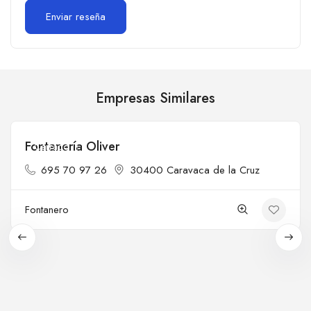
Empresas Similares
Fontanería Oliver
Cerrado
695 70 97 26
30400 Caravaca de la Cruz
Fontanero