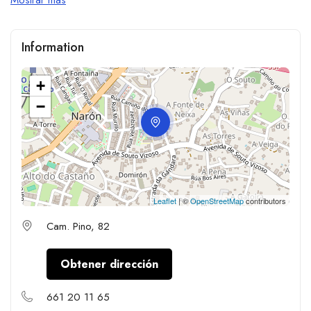
Information
+
−
Leaflet
| ©
OpenStreetMap
contributors
Cam. Pino, 82
Obtener dirección
661 20 11 65