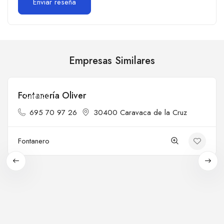
Empresas Similares
Fontanería Oliver
Cerrado
695 70 97 26
30400 Caravaca de la Cruz
Fontanero