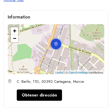
Information
+
−
Leaflet
| ©
OpenStreetMap
contributors
C. Berlín, 11D, 30392 Cartagena, Murcia
Obtener dirección