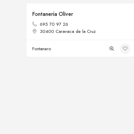
Fontanería Oliver
Cerrado
695 70 97 26
30400 Caravaca de la Cruz
Fontanero