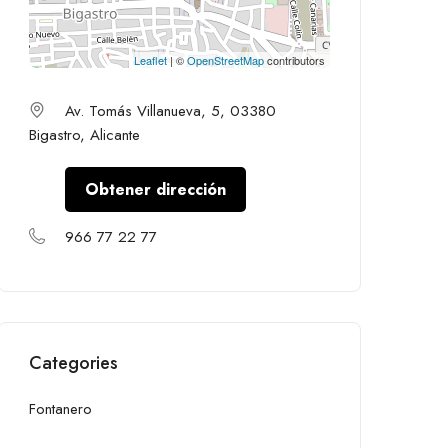
Leaflet
| ©
OpenStreetMap
contributors
Av. Tomás Villanueva, 5, 03380
Bigastro, Alicante
Obtener dirección
966 77 22 77
Categories
Fontanero