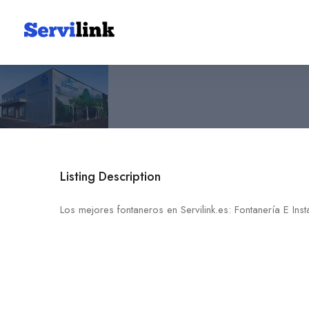
Fontanería E Instalaciones
966 77 22 77
03380 Bigastro
Listing Description
Los mejores fontaneros en Servilink.es: Fontanería E Ins