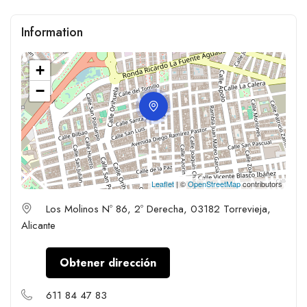
Information
+
−
Leaflet
| ©
OpenStreetMap
contributors
Los Molinos Nº 86, 2º Derecha, 03182 Torrevieja,
Alicante
Obtener dirección
611 84 47 83