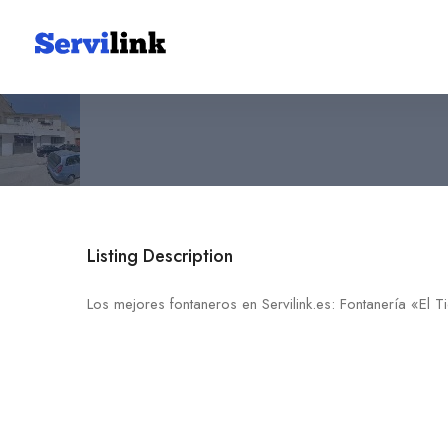
Fontanería «El Tiora»
687 97 58 93
30600 Archena
Listing Description
Los mejores fontaneros en Servilink.es: Fontanería «El T