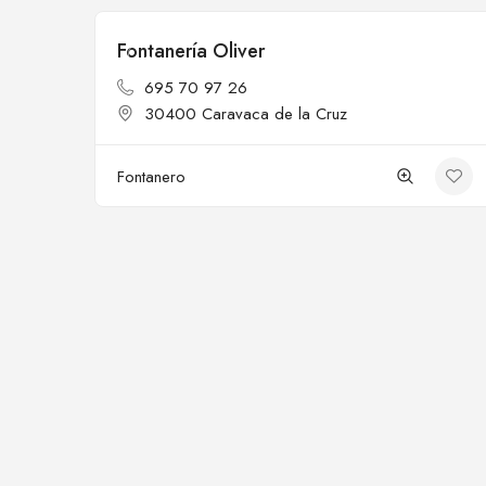
Fontanería Oliver
Cerrado
695 70 97 26
30400 Caravaca de la Cruz
Fontanero