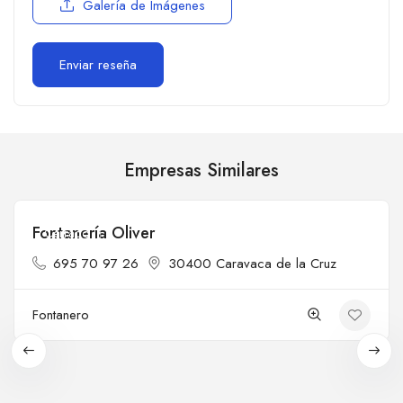
Galería de Imágenes
Empresas Similares
Fontanería Oliver
Cerrado
695 70 97 26
30400 Caravaca de la Cruz
Fontanero