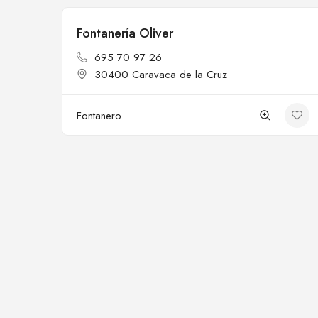
Fontanería Oliver
Cerrado
695 70 97 26
30400 Caravaca de la Cruz
Fontanero