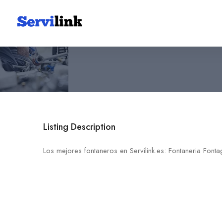
Fontaneria Fontagua Elche
651 93 93 20
03294 Elche
Listing Description
Los mejores fontaneros en Servilink.es: Fontaneria Font