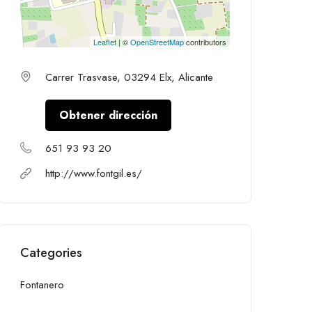
Leaflet
| ©
OpenStreetMap
contributors
Carrer Trasvase, 03294 Elx, Alicante
Obtener dirección
651 93 93 20
http://www.fontgil.es/
Categories
Fontanero