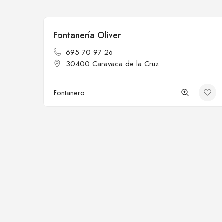
Fontanería Oliver
Cerrado
695 70 97 26
30400 Caravaca de la Cruz
Fontanero