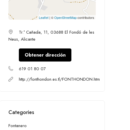
Leaflet
| ©
OpenStreetMap
contributors
Tr.ª Cañada, 11, 03688 El Fondó de les
Neus, Alicante
Obtener dirección
619 01 80 07
http://fonthondon.es.tl/FONTHONDON.htm
Categories
Fontanero