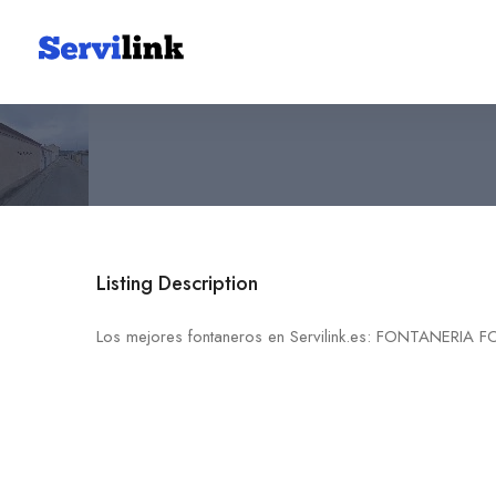
FONTANERIA FONTHON
619 01 80 07
03688 El Fondó de les Neus
Listing Description
Los mejores fontaneros en Servilink.es: FONTANER