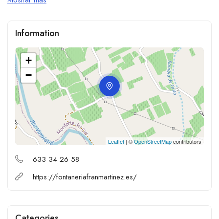
Information
+
−
Leaflet
| ©
OpenStreetMap
contributors
633 34 26 58
https://fontaneriafranmartinez.es/
Categories