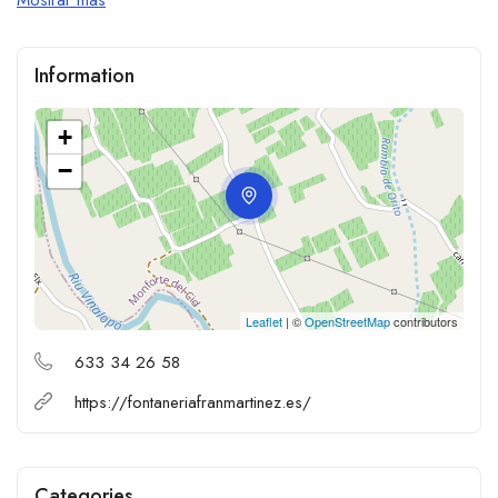
Information
+
−
Leaflet
| ©
OpenStreetMap
contributors
633 34 26 58
https://fontaneriafranmartinez.es/
Categories