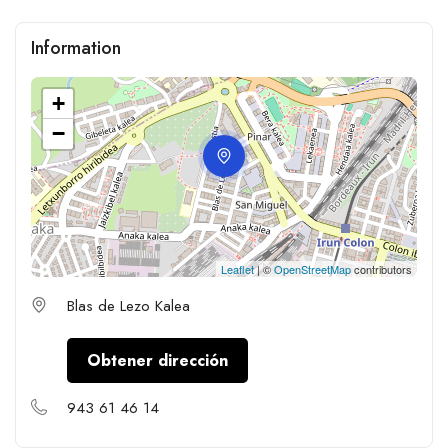
Information
+
−
Leaflet
| ©
OpenStreetMap
contributors
Blas de Lezo Kalea
Obtener dirección
943 61 46 14