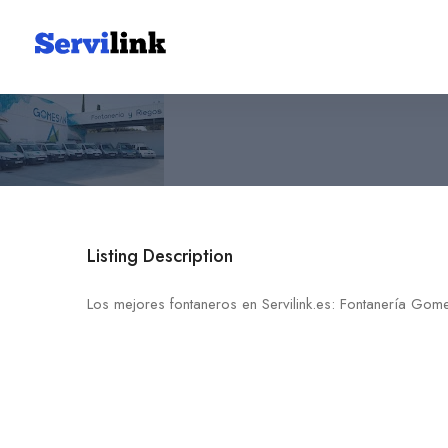
Fontanería Gomesan
868 05 39 40
30590 Sucina
Listing Description
Los mejores fontaneros en Servilink.es: Fontanería Gom