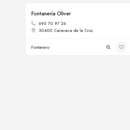
Fontanería Oliver
Cerrado
695 70 97 26
30400 Caravaca de la Cruz
Fontanero