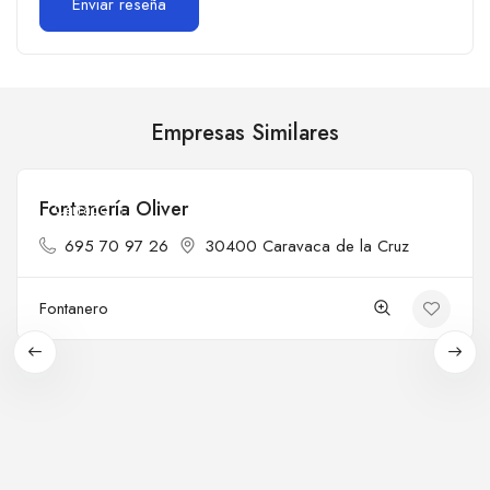
Empresas Similares
Fontanería Oliver
Cerrado
695 70 97 26
30400 Caravaca de la Cruz
Fontanero