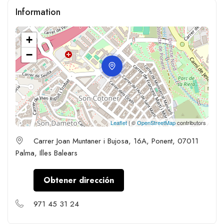
Information
+
−
Leaflet
| ©
OpenStreetMap
contributors
Carrer Joan Muntaner i Bujosa, 16A, Ponent, 07011
Palma, Illes Balears
Obtener dirección
971 45 31 24