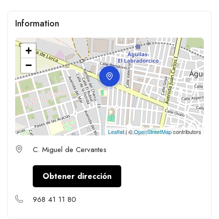
Information
+
−
Leaflet
| ©
OpenStreetMap
contributors
C. Miguel de Cervantes
Obtener dirección
968 41 11 80