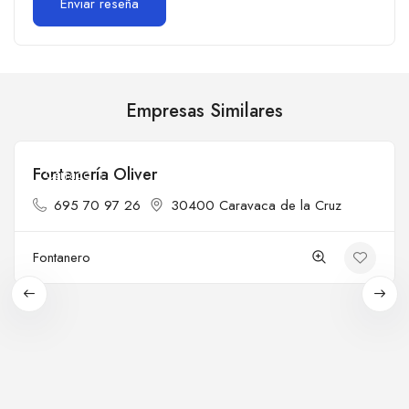
Empresas Similares
Fontanería Oliver
Cerrado
695 70 97 26
30400 Caravaca de la Cruz
Fontanero