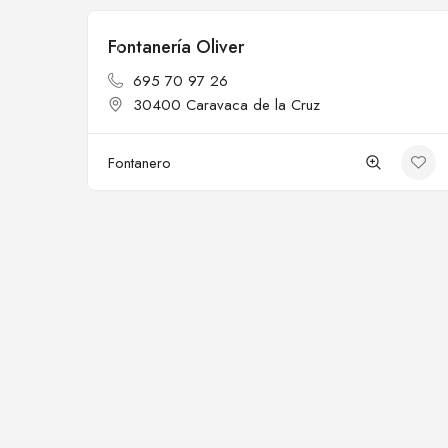
Fontanería Oliver
Cerrado
695 70 97 26
30400 Caravaca de la Cruz
Fontanero