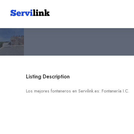
Fontanería I.C.
666 51 81 69
30370 Cala Flores
Listing Description
Los mejores fontaneros en Servilink.es: Fontanería I.C.