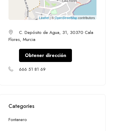
Leaflet
| ©
OpenStreetMap
contributors
C. Depósito de Agua, 31, 30370 Cala
Flores, Murcia
Obtener dirección
666 51 81 69
Categories
Fontanero