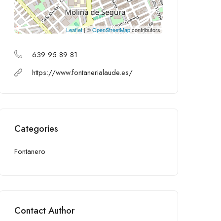
Leaflet
| ©
OpenStreetMap
contributors
639 95 89 81
https://www.fontanerialaude.es/
Categories
Fontanero
Contact Author