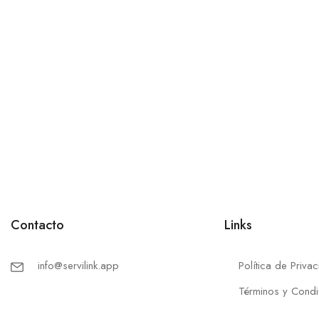
Contacto
Links
info@servilink.app
Política de Priva
Términos y Condi