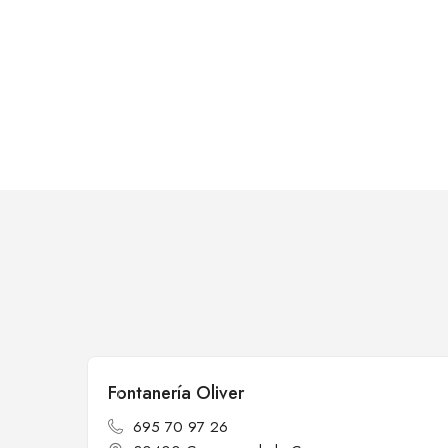
Fontanería Oliver
Cerrado
695 70 97 26