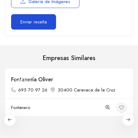
Galería de Imágenes
Empresas Similares
Fontanería Oliver
Cerrado
695 70 97 26
30400 Caravaca de la Cruz
Fontanero