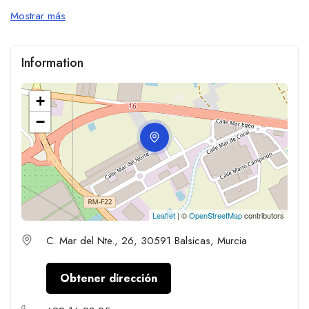
Mostrar más
Information
+
−
Leaflet
| ©
OpenStreetMap
contributors
C. Mar del Nte., 26, 30591 Balsicas, Murcia
Obtener dirección