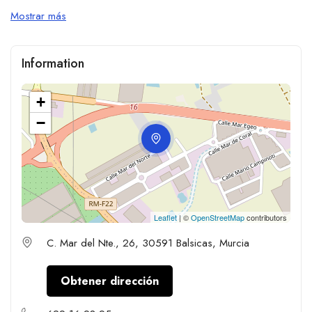
Mostrar más
Information
+
−
Leaflet
| ©
OpenStreetMap
contributors
C. Mar del Nte., 26, 30591 Balsicas, Murcia
Obtener dirección