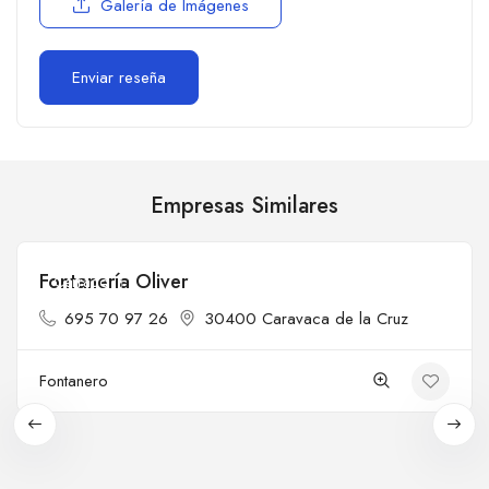
Galería de Imágenes
Empresas Similares
Fontanería Oliver
Cerrado
695 70 97 26
30400 Caravaca de la Cruz
Fontanero