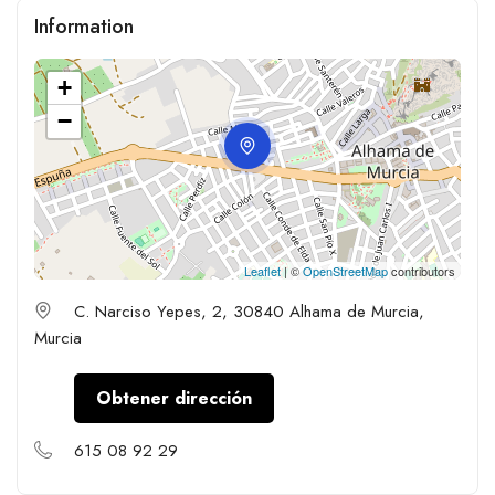
Information
+
−
Leaflet
| ©
OpenStreetMap
contributors
C. Narciso Yepes, 2, 30840 Alhama de Murcia,
Murcia
Obtener dirección
615 08 92 29